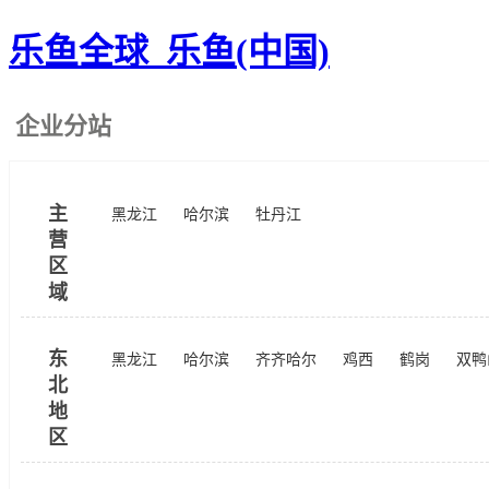
乐鱼全球_乐鱼(中国)
企业分站
主
黑龙江
哈尔滨
牡丹江
营
区
域
东
黑龙江
哈尔滨
齐齐哈尔
鸡西
鹤岗
双鸭
北
地
区