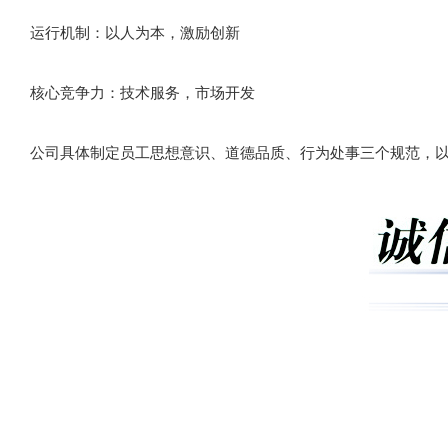
运行机制：以人为本，激励创新
核心竞争力：技术服务，市场开发
公司具体制定员工思想意识、道德品质、行为处事三个规范，以