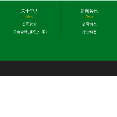
关于中大
新闻资讯
About
News
公司简介
公司动态
乐鱼全球_乐鱼(中国)
行业动态