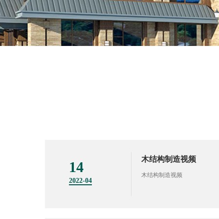
木结构制造视频
14
木结构制造视频
2022-04