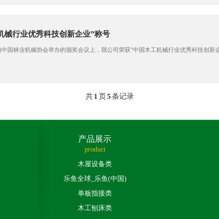
机械行业优秀科技创新企业”称号
顺德由中国林业机械协会举办的颁奖会议上，我公司荣获“中国木工机械行业优秀科技创新
共
1
页
5
条记录
产品展示
product
木屋设备类
乐鱼全球_乐鱼(中国)
单板指接类
木工刨床类