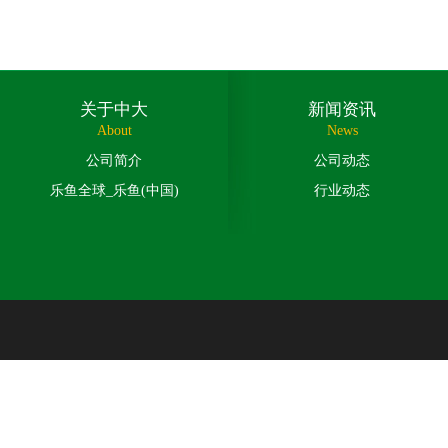
关于中大
新闻资讯
About
News
公司简介
公司动态
乐鱼全球_乐鱼(中国)
行业动态