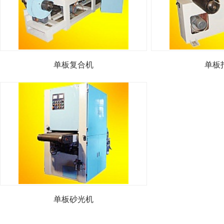
单板复合机
单板
单板砂光机