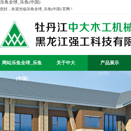
乐鱼全球_乐鱼(中国)
您好，欢迎光临乐鱼全球_乐鱼(中国) 官网！
网站乐鱼全球_乐鱼
关于中大
产品展示
(中国)