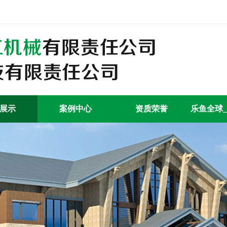
展示
案例中心
资质荣誉
乐鱼全球_