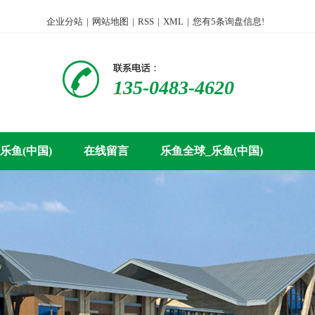
企业分站
|
网站地图
|
RSS
|
XML
|
您有
5
条询盘信息!
135-0483-4620
乐鱼(中国)
在线留言
乐鱼全球_乐鱼(中国)