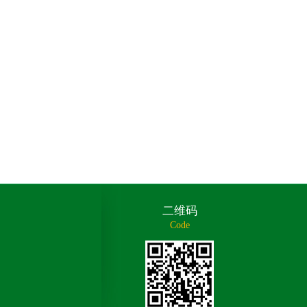
二维码
Code